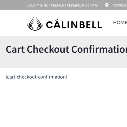
内
BEAUTY ＆ SUPPLEMENT 株式会社カリンベル
70908
容
を
ス
HOM
キ
ッ
プ
Cart Checkout Confirmatio
[cart-checkout-confirmation]